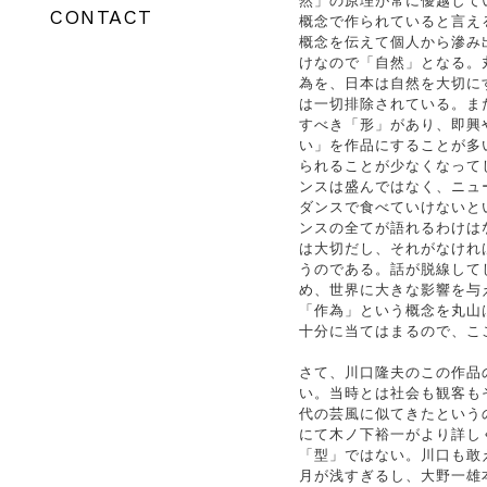
然」の原理が常に優越して
CONTACT
概念で作られていると言え
概念を伝えて個人から滲み
けなので「自然」となる。
為を、日本は自然を大切に
は一切排除されている。ま
すべき「形」があり、即興
い」を作品にすることが多
られることが少なくなって
ンスは盛んではなく、ニュ
ダンスで食べていけないと
ンスの全てが語れるわけは
は大切だし、それがなけれ
うのである。話が脱線して
め、世界に大きな影響を与
「作為」という概念を丸山
十分に当てはまるので、こ
さて、川口隆夫のこの作品
い。当時とは社会も観客も
代の芸風に似てきたという
にて木ノ下裕一がより詳し
「型」ではない。川口も敢
月が浅すぎるし、大野一雄