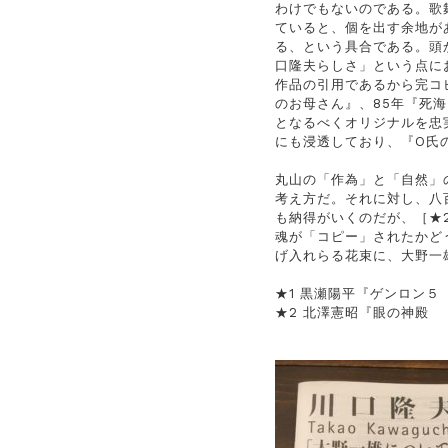
わけでもないのである。歌
ていると、個を出す余地が
る、という具合である。頭
口隆夫らしさ」という点に
作品の引用であるから完コ
のお母さん』、85年『死
となるべくオリジナルを忠
にも浸透しており、『O氏
丸山の「作為」と「自然」
考え方だ。それに対し、八
も納得がいくのだが、［★
魂が「コピー」されたかど
げ入れらる花束に、大野一
★1 黒瀬陽平『ゲンロン
★2 北澤憲昭『眼の神殿