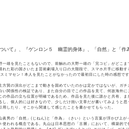
ついて』、『ゲンロン５ 幽霊的身体』、「自然」と「作
野一雄を見たこともないので、前触れの大野一雄の「完コピ」がどこま
晴れた彩の国さいたま芸術劇場入り口の大階段で、スマホ片手に移動す
てスミマセン！本人を見たことがなかったので最初目にした時の感想です
土方巽の演出がどこまで動きを固めていたのかは定かではないが、ガチ
白い関係性の検証であり、また自分の目でこの作品を見て、何故海外に
この作品の立ち位置が明確であるため、作品を見た後に誰かと共有、ま
るし、個人的には好きなので、少しだけ拙い文章だが書いてみようと思
引用したり、そこから関連して感じたことを書かせてもらった。
山眞男の「自然」(じねん)と「作為」（さい）という言葉が浮かび上が
々使われる概念である。丸山は日本思想の「古層」において、構築的で