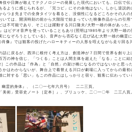
舞伎や日舞が敢えてテクノロジーの発展した現代においても、口伝で伝
あるように感じられるが、「完コピ」にその余地はない。しかし逆説的
からつま先までの全身タイツを着ると、没個性になるどころかその人の
おいては、開演時刻の前から大階段で始まっていた映像作品からの引用
ピは不可能であり、そこには躍動する川口隆夫/大野一雄の体があった。劇
海』はビデオ音声を使っていることもあり(照明は1985年より大野一雄
実になぞろうとしている)、音声から否応なく忍び込む大野一雄の幽霊
の肖像』では観客の投げたハローキティーの人形を咥えながら走り回る
の話に戻るが、西洋に根付く考え方は、創造神が７日間で世界を創り上
百万の神を信じ、「つくる」ことは人間主体を超えた「なる」ことに結
2］この作品は「作為」と「自然」の架け橋になるのではないかと思っ
うかはわからないが、舞台上で着替える川口が劇場に入ってからの最初
雄に対する「思い」もこの作品にはしっかりと宿り、観客に伝わってい
５ 幽霊的身体』、（二〇一七年六月号） 二二三頁。
 「美術」受容史ノート［定本］』、ブリュッケ、二〇一〇年 二三八頁