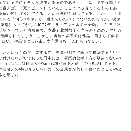
えているのにもそんな理由があるのであろう。「型」まで昇華され
に言えば、「完コピ」をしているからこそはみ出てくるものもあ
身体が逆に浮き出てくる、という発想と同じである。しかし、「川
である『O氏の肖像』が一番出ていたのではないのだろうか。映像
場に入ってからの1977年『ラ・アンヘルチーナ頌』、81年『私
の照明をしていた溝端俊夫、衣装も北村教子が当時のもののレプリカ
に翻弄されてしまう。しかし、当時の雰囲気は作品に留まらず会場
川口や、作品後には花束が文字通り投げ入れられていた。
げたというものだ。要するに、主体が創意に基いて構築するという
び付けられがちであった日本には、構築的な考え方が馴染まないの
た。もののけは日本人が物にも魂が宿ると信じている現れである。
の着替えの時に鳴ったハンガーの金属音が美しく響いたところや投
ると感じた。
。