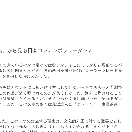
為」から見る日本コンテンポラリーダンス
でできているのかは定かではないが、そこにしっかりと現前するパ
る観客に囲まれながら、冬の西日を浴び汗ばむローラーブレードを
)を目視した時に分かった。
ガチにカウントにはめた作り方はしていなかったであろうと予測で
この作品が多く呼ばれるのかが良くわかった。海外に呼ばれること
たは議論したくなるのだ。そういった文脈に基づいた「語れるダン
う。また、この文章の多くは最近読んだ『ゲンロン５ 幽霊的身
った。この二つの対立する理念は、文化的外圧に対する受容史とし
発展的な「作為」の原理よりも、おのずからなるにまかせる「自