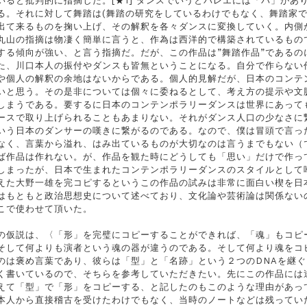
いると批判的に指摘した。[★1] ダンスでいうとバレエには「パ」が
る。それに対して舞踏は(舞踏の研究をしているわけでもなく、舞踏家で
出て来るものを掬い上げ、その解釈を各々ダンスに変換していく。内側
丸山の指摘は物凄く簡単に言うと、作為は西洋的で構築されているもの
する傾向が強い、と言う指摘だ。だが、この作品は”舞踏作品”である
た、川口本人の振付やダンスも皆無ということになる。自分で作らない
や個人の解釈の余地はないからである。個人的見解だが、日本のコンテ
いと思う。その是非については個々に委ねるとして、考え方の提示や文
しまうである。要するに日本のコンテンポラリーダンスは世界にあって
ースで取り上げられることもあまりない。それがダンス人口の少なさに
いう日本のダンサーの嘆きに繋がるのである。なので、僕は冒頭で言っ
なく、言葉から溢れ、はみ出ているものが大切なのは言うまでもない（
ば作品は作れない。が、作品を観た時にどうしても「思い」だけで作っ
しまったが、日本で生まれたコンテンポラリーダンスのスタイルとして
えた大野一雄を完コピするというこの作品の試みは非常に面白い楔を日
はもともと政治思想史について述べており、文化論や芸術論は関係ない
こで使わせて頂いた。
の仮説は、〈「形」を完璧にコピーすることができれば、「魂」もコピ
そして何よりも演者という魂の器が違うのである。そして何より魂をコ
のは褒め言葉であり、彼らは「型」と「名跡」という２つのDNAを継
く書いているので、そちらを参考していただきたい。先にこの作品には
えて「型」で「形」をコピーする、と記したのもこのような理由があっ
本人から直接稽古を受けたわけでもなく、当時のノートなどは残ってい