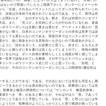
あり基本的にパの「構築」によりバレエはできているので「作為」の
はないので間違いでしたらご指摘下さい)、ダンサーにイメージや
から「生成」されるムーヴメントによってダンスが作られていくわ
で、自然は日本的で生成されているものである。そして、西洋は作
のにも関わらず、「おのずからなる」動き、言わば自然のコンセプト
作品。また、「完コピ」を目的にダンスが行われているため、達成
ンポラリーダンスは文脈に重きは置かず、アーティスト個人の「思
脈がない限り、日本のコンテンポラリーダンスの存在は世界では語
もなくても変わらないのである。現状日本ではコンテンポラリーダ
繋がり、故に税金をかける意味合いも少ないので助成金が少なく、
たように「語れるダンス」が必要だと思うし、好きだ。もちろんダ
でないと踊らずに本を書けば良くなってしまうので）。情熱や感情
ているものは、ダンス自体が素晴らしくとも強度が弱く感じてしま
唯一世界で認知されている舞踏、その中でもピナバウシュをはじ
本コンテンポラリーダンス史に打ったと思っている。「自然」と
のだが、今日のコンテンポラリーダンスにもこの関係性/優位性は
ーすることができる〉である。その点においては肯定も否定もし難
ピーできるかどうかは測る術がないのである。歌舞伎においては先
ぐ。歌舞伎と幽霊の関係性については『ゲンロン５ 幽霊的身体』
達成すべき「形」があると書いたが、それはやはり「形」であって
てのことであろうと予想している。それを「型」と呼ぶにはには年
たようだが、歌舞伎のようにしっかりとした形で棋譜が残っている